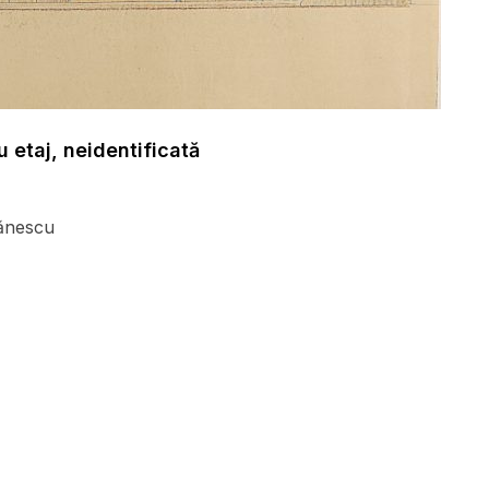
u etaj, neidentificată
ănescu