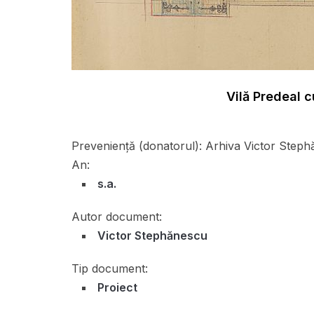
Vilă Predeal c
Preveniență (donatorul):
Arhiva Victor Steph
An:
s.a.
Autor document:
Victor Stephănescu
Tip document:
Proiect