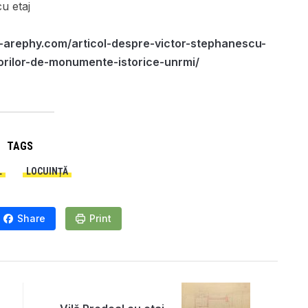
u etaj
-arephy.com/articol-despre-victor-stephanescu-
orilor-de-monumente-istorice-unrmi/
TAGS
L
LOCUINȚĂ
Share
Print