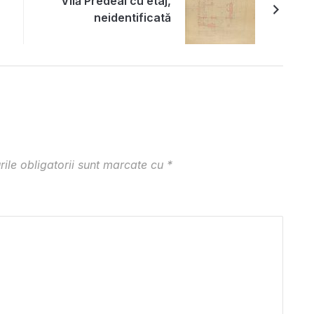
Vilă Predeal cu etaj,
neidentificată
ile obligatorii sunt marcate cu
*