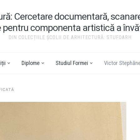
tură: Cercetare documentară, scanare ș
e pentru componenta artistică a înv
DIN COLECȚIILE ȘCOLII DE ARHITECTURĂ: STUFOARH
ții
Diplome
Studiul Formei
Victor Stephăn
FICATĂ