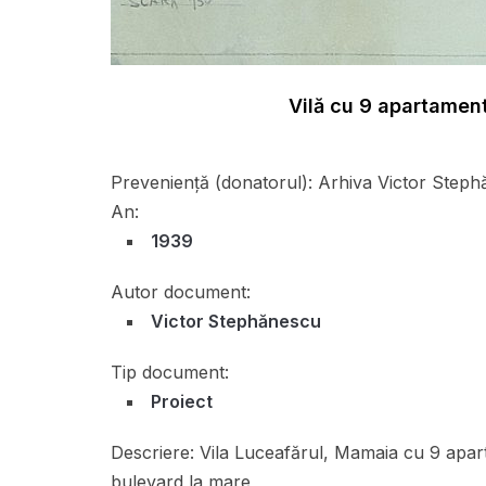
Vilă cu 9 apartamen
Preveniență (donatorul):
Arhiva Victor Steph
An:
1939
Autor document:
Victor Stephănescu
Tip document:
Proiect
Descriere:
Vila Luceafărul, Mamaia cu 9 apart
bulevard la mare