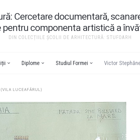
tură: Cercetare documentară, scanare ș
e pentru componenta artistică a înv
DIN COLECȚIILE ȘCOLII DE ARHITECTURĂ: STUFOARH
ții
Diplome
Studiul Formei
Victor Stephăn
(VILA LUCEAFĂRUL)