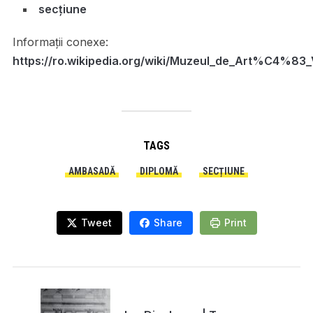
secțiune
Informații conexe:
https://ro.wikipedia.org/wiki/Muzeul_de_Art%
TAGS
AMBASADĂ
DIPLOMĂ
SECȚIUNE
Tweet
Share
Print