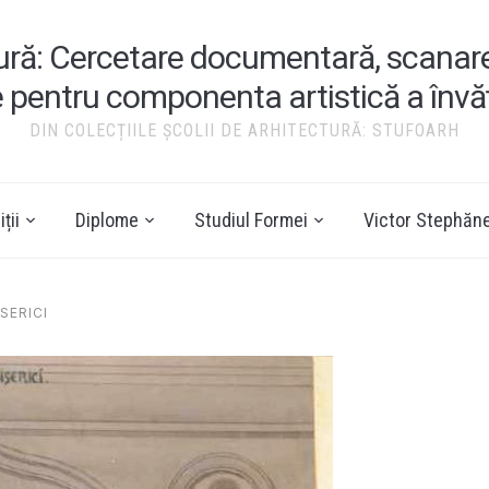
tură: Cercetare documentară, scanare ș
e pentru componenta artistică a înv
DIN COLECȚIILE ȘCOLII DE ARHITECTURĂ: STUFOARH
ții
Diplome
Studiul Formei
Victor Stephăn
SERICI