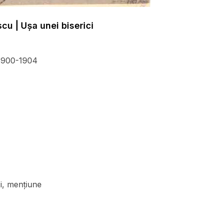
cu | Uşa unei biserici
, 1900-1904
i, menţiune