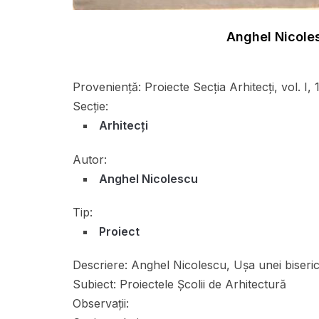
Anghel Nicoles
Proveniență:
Proiecte Secţia Arhitecţi, vol. I
Secție:
Arhitecți
Autor:
Anghel Nicolescu
Tip:
Proiect
Descriere:
Anghel Nicolescu, Uşa unei biseric
Subiect:
Proiectele Școlii de Arhitectură
Observații: