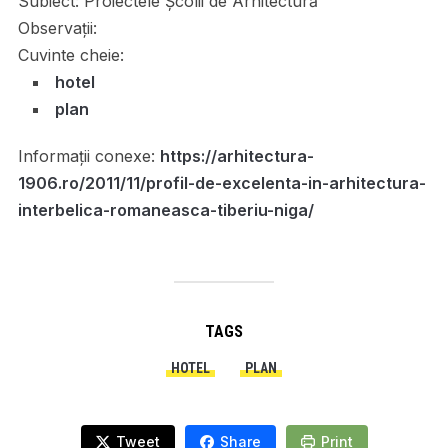
Subiect:
Proiectele Școlii de Arhitectură
Observații:
Cuvinte cheie:
hotel
plan
Informații conexe:
https://arhitectura-
1906.ro/2011/11/profil-de-excelenta-in-arhitectura-
interbelica-romaneasca-tiberiu-niga/
TAGS
HOTEL
PLAN
Tweet
Share
Print