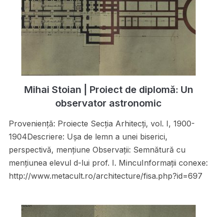
Mihai Stoian | Proiect de diplomă: Un
observator astronomic
Proveniență: Proiecte Secţia Arhitecţi, vol. I, 1900-
1904Descriere: Uşa de lemn a unei biserici,
perspectivă, menţiune Observații: Semnătură cu
menţiunea elevul d-lui prof. I. MincuInformații conexe:
http://www.metacult.ro/architecture/fisa.php?id=697