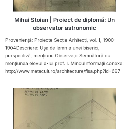
Mihai Stoian | Proiect de diplomă: Un
observator astronomic
Proveniență: Proiecte Secţia Arhitecţi, vol. I, 1900-
1904Descriere: Uşa de lemn a unei biserici,
perspectivă, menţiune Observații: Semnătură cu
menţiunea elevul d-lui prof. I. MincuInformații conexe:
http://www.metacult.ro/architecture/fisa.php?id=697