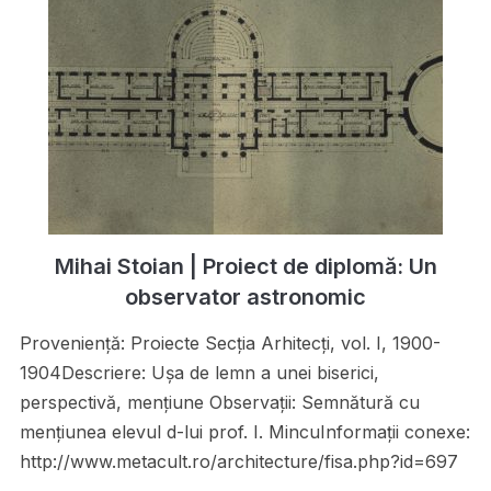
Mihai Stoian | Proiect de diplomă: Un
observator astronomic
Proveniență: Proiecte Secţia Arhitecţi, vol. I, 1900-
1904Descriere: Uşa de lemn a unei biserici,
perspectivă, menţiune Observații: Semnătură cu
menţiunea elevul d-lui prof. I. MincuInformații conexe:
http://www.metacult.ro/architecture/fisa.php?id=697