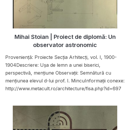
Mihai Stoian | Proiect de diplomă: Un
observator astronomic
Proveniență: Proiecte Secţia Arhitecţi, vol. I, 1900-
1904Descriere: Uşa de lemn a unei biserici,
perspectivă, menţiune Observații: Semnătură cu
menţiunea elevul d-lui prof. I. MincuInformații conexe:
http://www.metacult.ro/architecture/fisa.php?id=697