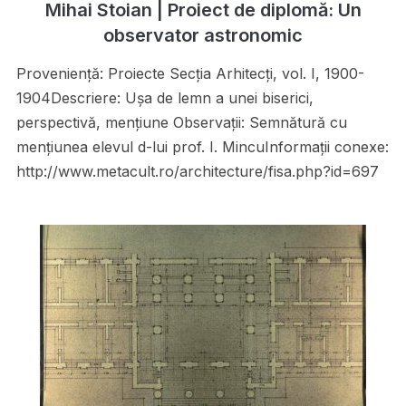
Mihai Stoian | Proiect de diplomă: Un
observator astronomic
Proveniență: Proiecte Secţia Arhitecţi, vol. I, 1900-
1904Descriere: Uşa de lemn a unei biserici,
perspectivă, menţiune Observații: Semnătură cu
menţiunea elevul d-lui prof. I. MincuInformații conexe:
http://www.metacult.ro/architecture/fisa.php?id=697