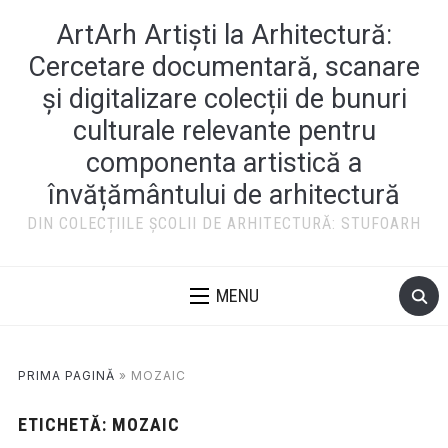
ArtArh Artiști la Arhitectură:
Cercetare documentară, scanare
și digitalizare colecții de bunuri
culturale relevante pentru
componenta artistică a
învățământului de arhitectură
DIN COLECȚIILE ȘCOLII DE ARHITECTURĂ: STUFOARH
MENU
PRIMA PAGINĂ
»
MOZAIC
ETICHETĂ:
MOZAIC