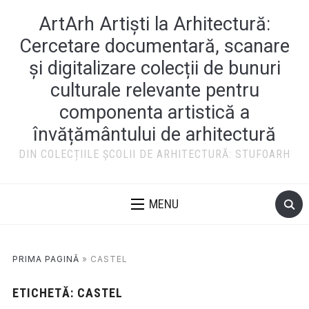
ArtArh Artiști la Arhitectură:
Cercetare documentară, scanare
și digitalizare colecții de bunuri
culturale relevante pentru
componenta artistică a
învățământului de arhitectură
DIN COLECȚIILE ȘCOLII DE ARHITECTURĂ: STUFOARH
MENU
PRIMA PAGINĂ
»
CASTEL
ETICHETĂ:
CASTEL