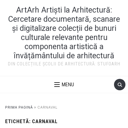
ArtArh Artiști la Arhitectură:
Cercetare documentară, scanare
și digitalizare colecții de bunuri
culturale relevante pentru
componenta artistică a
învățământului de arhitectură
DIN COLECȚIILE ȘCOLII DE ARHITECTURĂ: STUFOARH
MENU
PRIMA PAGINĂ
»
CARNAVAL
ETICHETĂ:
CARNAVAL