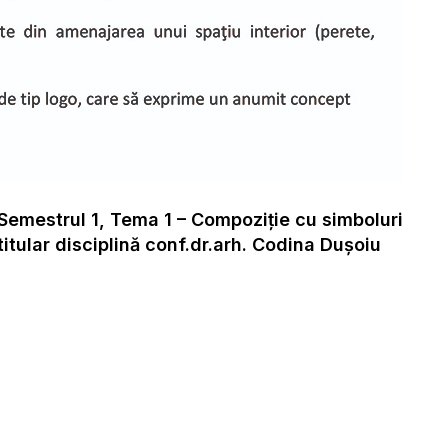
emestrul 1, Tema 1 – Compoziție cu simboluri
titular disciplină conf.dr.arh. Codina Dușoiu