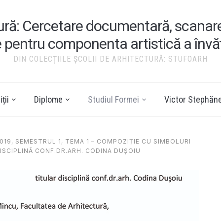
tură: Cercetare documentară, scanare ș
e pentru componenta artistică a înv
DIN COLECȚIILE ȘCOLII DE ARHITECTURĂ: STUFOARH
ții
Diplome
Studiul Formei
Victor Stephăn
2019, SEMESTRUL 1, TEMA 1 – COMPOZIȚIE CU SIMBOLURI
 DISCIPLINĂ CONF.DR.ARH. CODINA DUȘOIU