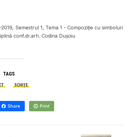
19, Semestrul 1, Tema 1 - Compoziție cu simboluri
sciplină conf.dr.arh. Codina Dușoiu
TAGS
CT
SCHIȚE
Share
Print