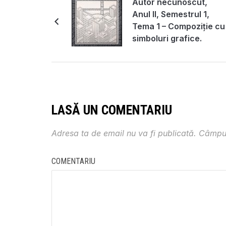
Autor necunoscut,
Anul II, Semestrul 1,
Tema 1 – Compoziție cu
simboluri grafice.
Diagrame / semne /
litere
LASĂ UN COMENTARIU
Adresa ta de email nu va fi publicată.
Câmpur
COMENTARIU