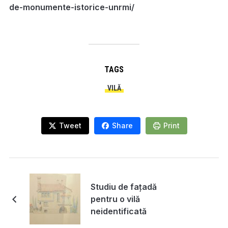
de-monumente-istorice-unrmi/
TAGS
VILĂ
Tweet
Share
Print
Studiu de fațadă
pentru o vilă
neidentificată