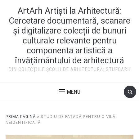
ArtArh Artiști la Arhitectură:
Cercetare documentară, scanare
și digitalizare colecții de bunuri
culturale relevante pentru
componenta artistică a
învățământului de arhitectură
DIN COLECȚIILE ȘCOLII DE ARHITECTURĂ: STUFOARH
MENU
PRIMA PAGINĂ
»
STUDIU DE FAȚADĂ PENTRU O VILĂ
NEIDENTIFICATĂ