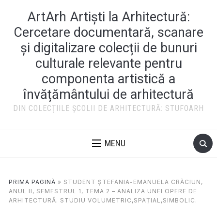
ArtArh Artiști la Arhitectură:
Cercetare documentară, scanare
și digitalizare colecții de bunuri
culturale relevante pentru
componenta artistică a
învățământului de arhitectură
DIN COLECȚIILE ȘCOLII DE ARHITECTURĂ: STUFOARH
MENU
PRIMA PAGINĂ
»
STUDENT ȘTEFANIA-EMANUELA CRĂCIUN,
ANUL II, SEMESTRUL 1, TEMA 2 – ANALIZA UNEI OPERE DE
ARHITECTURĂ. STUDIU VOLUMETRIC,SPAȚIAL,SIMBOLIC.