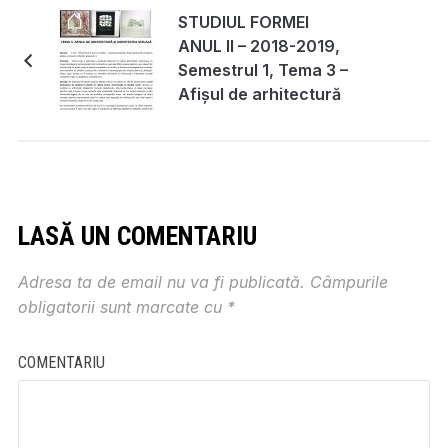
STUDIUL FORMEI
ANUL II – 2018-2019,
Semestrul 1, Tema 3 –
Afișul de arhitectură
și identitatea vizuală –
titular disciplină
conf.dr.arh. Codina
Dușoiu
LASĂ UN COMENTARIU
Adresa ta de email nu va fi publicată.
Câmpurile
obligatorii sunt marcate cu
*
COMENTARIU