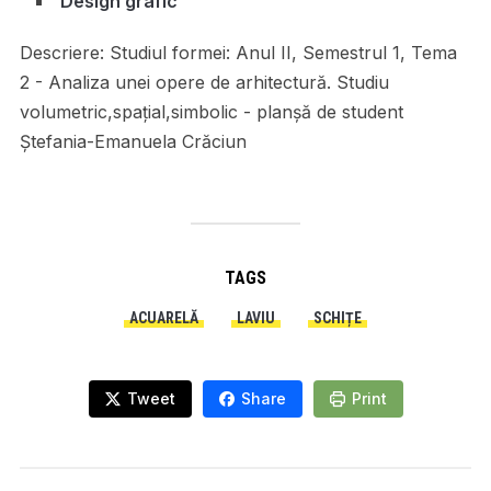
Design grafic
Descriere:
Studiul formei: Anul II, Semestrul 1, Tema
2 - Analiza unei opere de arhitectură. Studiu
volumetric,spațial,simbolic - planșă de student
Ștefania-Emanuela Crăciun
TAGS
ACUARELĂ
LAVIU
SCHIȚE
Tweet
Share
Print