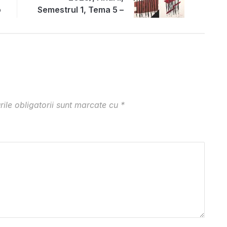
rea
Semestrul 1, Tema 5 –
Compoziție.Esențializarea
unei imagini de
arhitectură
ile obligatorii sunt marcate cu
*