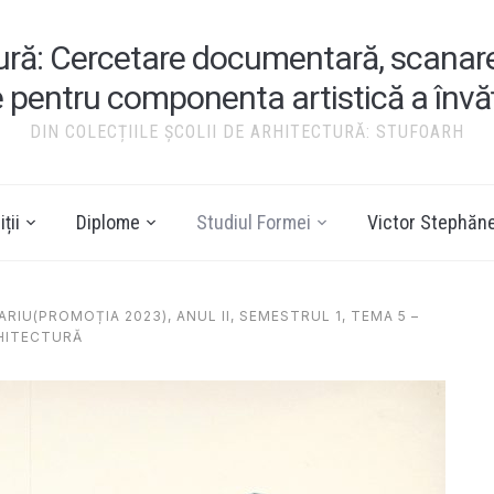
tură: Cercetare documentară, scanare ș
e pentru componenta artistică a înv
DIN COLECȚIILE ȘCOLII DE ARHITECTURĂ: STUFOARH
ții
Diplome
Studiul Formei
Victor Stephăn
IU(PROMOȚIA 2023), ANUL II, SEMESTRUL 1, TEMA 5 –
RHITECTURĂ