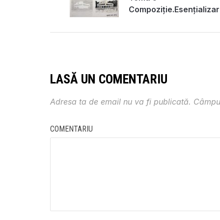
Compoziție.Esențializa
unei imagini de
arhitectură
LASĂ UN COMENTARIU
Adresa ta de email nu va fi publicată.
Câmpur
COMENTARIU