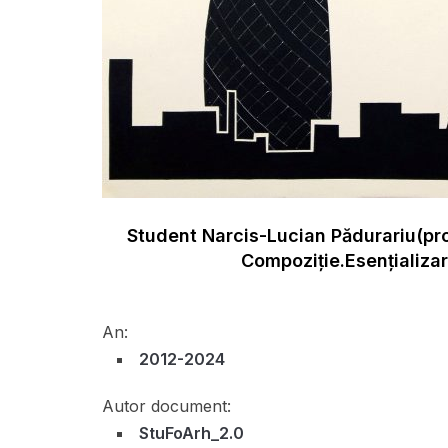
Student Narcis-Lucian Pădurariu(pro
Compoziție.Esențializar
An:
2012-2024
Autor document:
StuFoArh_2.0