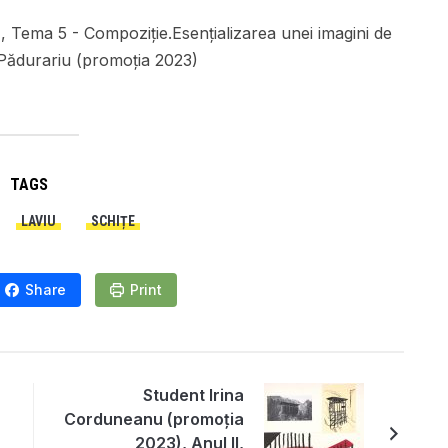
1, Tema 5 - Compoziție.Esențializarea unei imagini de
 Pădurariu (promoția 2023)
TAGS
LAVIU
SCHIȚE
Share
Print
Student Irina
Corduneanu (promoția
2023), Anul II,