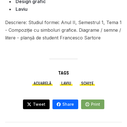
Design grafic
Laviu
Descriere:
Studiul formei: Anul II, Semestrul 1, Tema 1
- Compoziție cu simboluri grafice. Diagrame / semne /
litere - planșă de student Francesco Sartore
TAGS
ACUARELĂ
LAVIU
SCHIȚE
Tweet
Share
Print