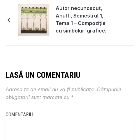
Autor necunoscut,
Anul II, Semestrul 1,
Tema 1 – Compoziție
cu simboluri grafice.
Diagrame / semne /
litere
LASĂ UN COMENTARIU
Adresa ta de email nu va fi publicată.
Câmpurile
obligatorii sunt marcate cu
*
COMENTARIU