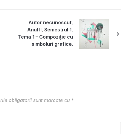
Autor necunoscut,
Anul II, Semestrul 1,
Tema 1 – Compoziție cu
simboluri grafice.
Diagrame / semne /
olic
litere
ile obligatorii sunt marcate cu
*