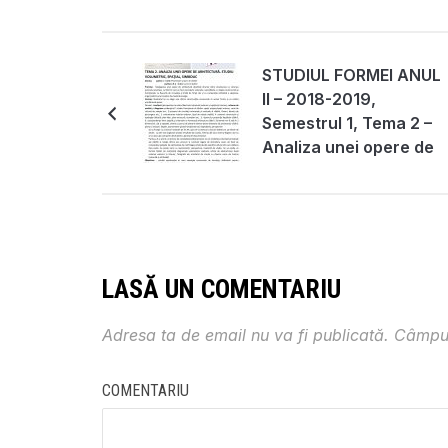
STUDIUL FORMEI ANUL
II – 2018-2019,
Semestrul 1, Tema 2 –
Analiza unei opere de
arhitectură. Studiu
volumetric,spațial,simb
– titular disciplină
conf.dr.arh. Codina
Dușoiu
LASĂ UN COMENTARIU
Adresa ta de email nu va fi publicată.
Câmpur
COMENTARIU