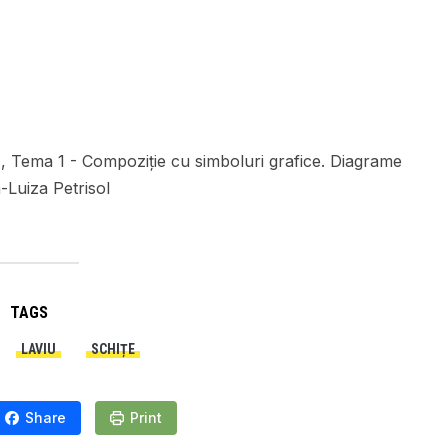
1, Tema 1 - Compoziție cu simboluri grafice. Diagrame
-Luiza Petrisol
TAGS
LAVIU
SCHIȚE
Share
Print