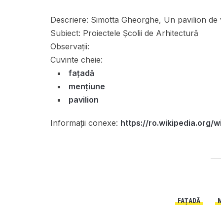
Descriere:
Simotta Gheorghe, Un pavilion de v
Subiect:
Proiectele Școlii de Arhitectură
Observații:
Cuvinte cheie:
fațadă
mențiune
pavilion
Informații conexe:
https://ro.wikipedia.org/
FAȚADĂ