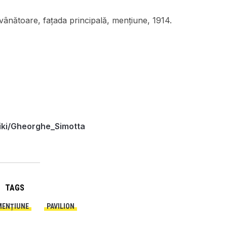
ânătoare, fațada principală, mențiune, 1914.
wiki/Gheorghe_Simotta
TAGS
MENȚIUNE
PAVILION