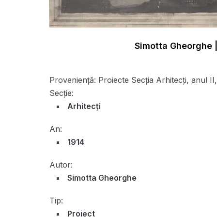
Simotta Gheorghe |
Proveniență:
Proiecte Secția Arhitecți, anul II
Secție:
Arhitecți
An:
1914
Autor:
Simotta Gheorghe
Tip:
Proiect