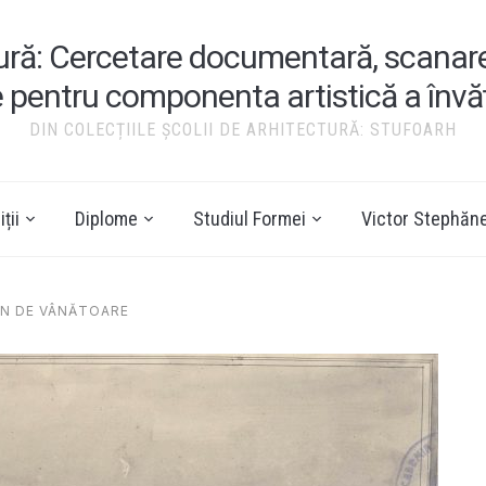
tură: Cercetare documentară, scanare ș
e pentru componenta artistică a înv
DIN COLECȚIILE ȘCOLII DE ARHITECTURĂ: STUFOARH
ții
Diplome
Studiul Formei
Victor Stephăn
ON DE VÂNĂTOARE