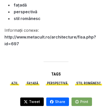
fațadă
perspectivă
stil românesc
Informații conexe:
http://www.metacult.ro/architecture/fisa.php?
id=697
TAGS
AZIL
FAȚADĂ
PERSPECTIVĂ
STIL ROMÂNESC
Tweet
Share
Print