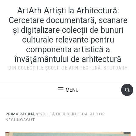
ArtArh Artiști la Arhitectură:
Cercetare documentară, scanare
și digitalizare colecții de bunuri
culturale relevante pentru
componenta artistică a
învățământului de arhitectură
DIN COLECȚIILE ȘCOLII DE ARHITECTURĂ: STUFOARH
MENU
PRIMA PAGINĂ
»
SCHIȚĂ DE BIBLIOTECĂ, AUTOR
NECUNOSCUT