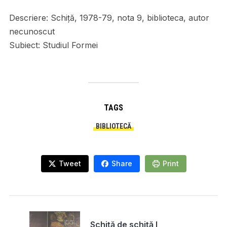
Descriere:
Schiță, 1978-79, nota 9, biblioteca, autor
necunoscut
Subiect:
Studiul Formei
TAGS
BIBLIOTECĂ
Tweet
Share
Print
Schiță de schiță I