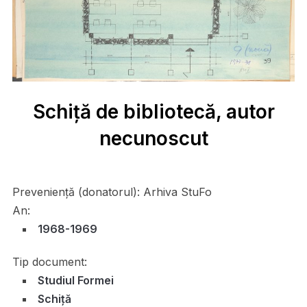
Schiță de bibliotecă, autor
necunoscut
Preveniență (donatorul):
Arhiva StuFo
An:
1968-1969
Tip document:
Studiul Formei
Schiță