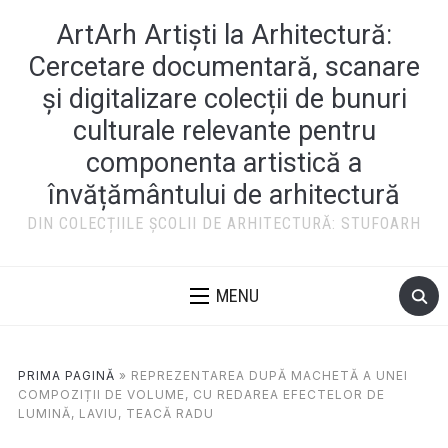
ArtArh Artiști la Arhitectură:
Cercetare documentară, scanare
și digitalizare colecții de bunuri
culturale relevante pentru
componenta artistică a
învățământului de arhitectură
DIN COLECȚIILE ȘCOLII DE ARHITECTURĂ: STUFOARH
MENU
PRIMA PAGINĂ
»
REPREZENTAREA DUPĂ MACHETĂ A UNEI
COMPOZIȚII DE VOLUME, CU REDAREA EFECTELOR DE
LUMINĂ, LAVIU, TEACĂ RADU