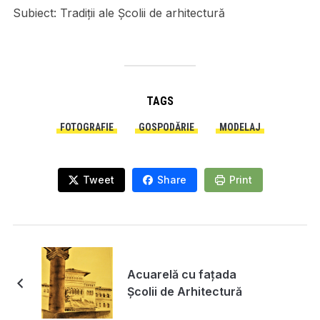
Subiect:
Tradiții ale Școlii de arhitectură
TAGS
FOTOGRAFIE
GOSPODĂRIE
MODELAJ
Tweet
Share
Print
Acuarelă cu fațada
Școlii de Arhitectură