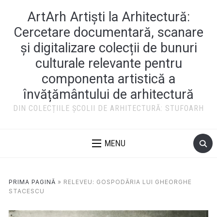
ArtArh Artiști la Arhitectură:
Cercetare documentară, scanare
și digitalizare colecții de bunuri
culturale relevante pentru
componenta artistică a
învățământului de arhitectură
DIN COLECȚIILE ȘCOLII DE ARHITECTURĂ: STUFOARH
MENU
PRIMA PAGINĂ
»
RELEVEU: GOSPODĂRIA LUI GHEORGHE
STACESCU