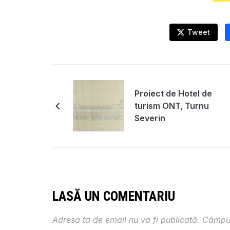
Tweet
Proiect de Hotel de
turism ONT, Turnu
Severin
LASĂ UN COMENTARIU
Adresa ta de email nu va fi publicată.
Câmpur