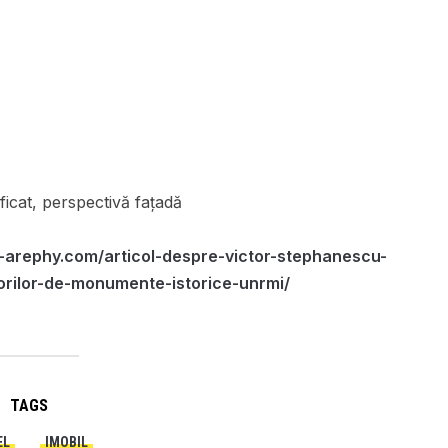
ficat, perspectivă fațadă
-arephy.com/articol-despre-victor-stephanescu-
orilor-de-monumente-istorice-unrmi/
TAGS
EL
IMOBIL