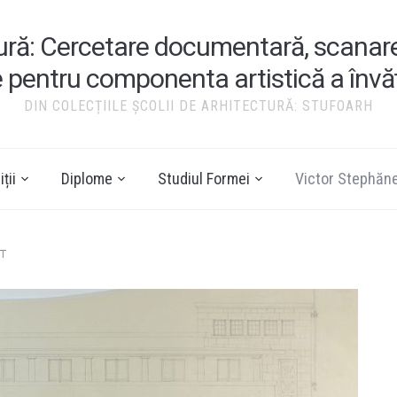
tură: Cercetare documentară, scanare ș
e pentru componenta artistică a înv
DIN COLECȚIILE ȘCOLII DE ARHITECTURĂ: STUFOARH
ții
Diplome
Studiul Formei
Victor Stephăn
AT