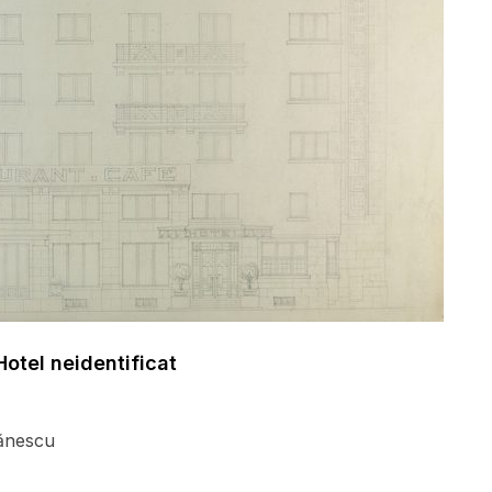
Hotel neidentificat
ănescu