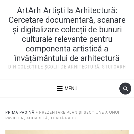
ArtArh Artiști la Arhitectură:
Cercetare documentară, scanare
și digitalizare colecții de bunuri
culturale relevante pentru
componenta artistică a
învățământului de arhitectură
DIN COLECȚIILE ȘCOLII DE ARHITECTURĂ: STUFOARH
MENU
PRIMA PAGINĂ
»
PREZENTARE PLAN ȘI SECȚIUNE A UNUI
PAVILION, ACUARELĂ, TEACĂ RADU