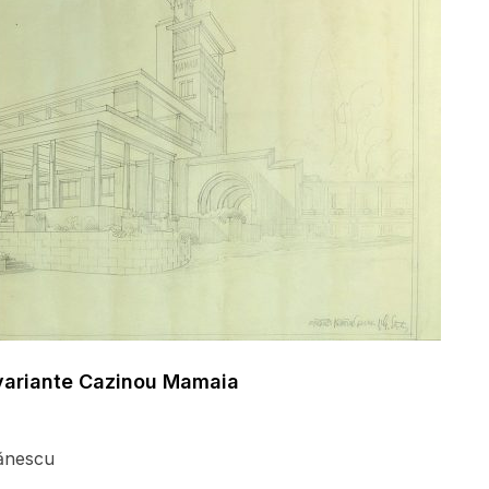
 variante Cazinou Mamaia
ănescu