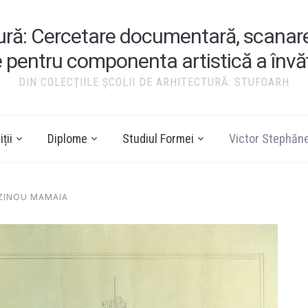
tură: Cercetare documentară, scanare ș
e pentru componenta artistică a înv
DIN COLECȚIILE ȘCOLII DE ARHITECTURĂ: STUFOARH
ții
Diplome
Studiul Formei
Victor Stephăn
AZINOU MAMAIA