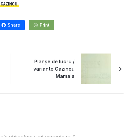
CAZINOU
Share
Print
Planșe de lucru /
variante Cazinou
Mamaia
ile obligatorii sunt marcate cu
*