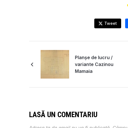
Tweet
Planșe de lucru /
variante Cazinou
Mamaia
LASĂ UN COMENTARIU
Adresa ta de email nu va fi publicată.
Câmpur