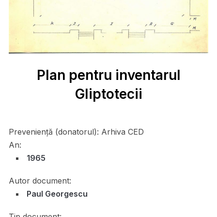
Plan pentru inventarul
Gliptotecii
Preveniență (donatorul):
Arhiva CED
An:
1965
Autor document:
Paul Georgescu
Tip document: