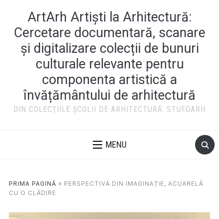
ArtArh Artiști la Arhitectură:
Cercetare documentară, scanare
și digitalizare colecții de bunuri
culturale relevante pentru
componenta artistică a
învățământului de arhitectură
DIN COLECȚIILE ȘCOLII DE ARHITECTURĂ: STUFOARH
MENU
PRIMA PAGINĂ
»
PERSPECTIVĂ DIN IMAGINAȚIE, ACUARELĂ
CU O CLĂDIRE