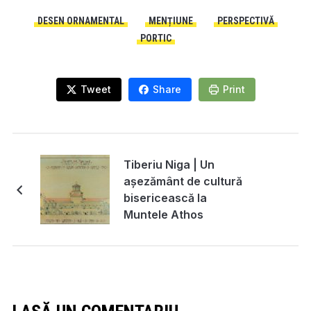
DESEN ORNAMENTAL
MENȚIUNE
PERSPECTIVĂ
PORTIC
Tweet
Share
Print
Tiberiu Niga | Un
aşezământ de cultură
bisericească la
Muntele Athos