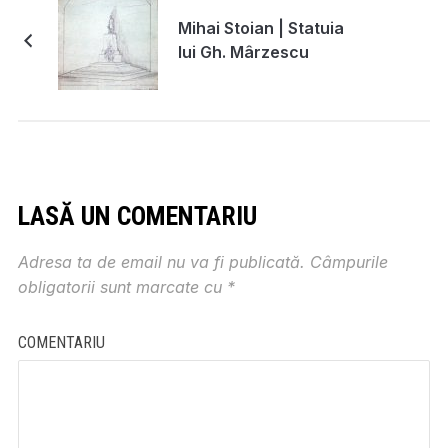
Mihai Stoian | Statuia
lui Gh. Mârzescu
LASĂ UN COMENTARIU
Adresa ta de email nu va fi publicată.
Câmpurile
obligatorii sunt marcate cu
*
COMENTARIU