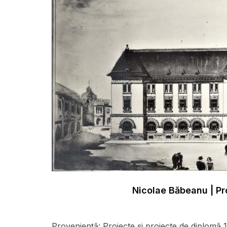
Nicolae Băbeanu | Pr
Proveniență:
Proiecte și proiecte de diplomă 