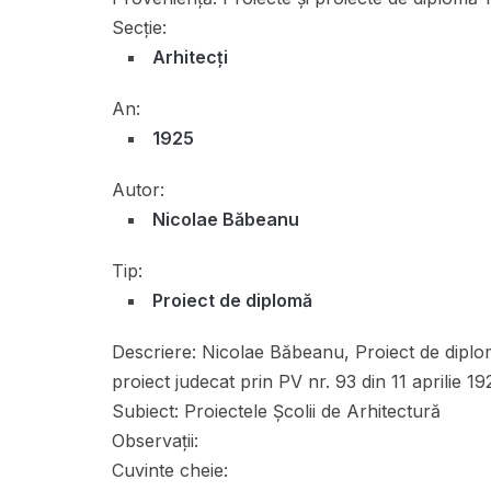
Secție:
Arhitecți
An:
1925
Autor:
Nicolae Băbeanu
Tip:
Proiect de diplomă
Descriere:
Nicolae Băbeanu, Proiect de diplom
proiect judecat prin PV nr. 93 din 11 aprilie 1
Subiect:
Proiectele Școlii de Arhitectură
Observații:
Cuvinte cheie: