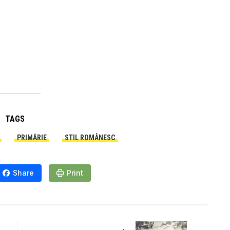
TAGS
PRIMĂRIE
STIL ROMÂNESC
Share
Print