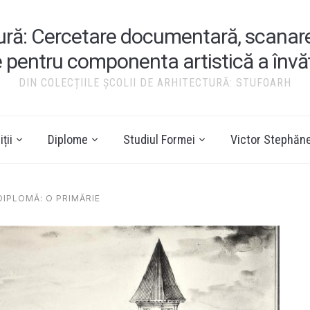
tură: Cercetare documentară, scanare ș
e pentru componenta artistică a înv
DIN COLECȚIILE ȘCOLII DE ARHITECTURĂ: STUFOARH
ții
Diplome
Studiul Formei
Victor Stephăn
DIPLOMĂ: O PRIMĂRIE