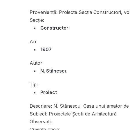
Proveniență:
Proiecte Secţia Constructori, vol
Secție:
Constructori
An:
1907
Autor:
N. Stănescu
Tip:
Proiect
Descriere:
N. Stănescu, Casa unui amator de a
Subiect:
Proiectele Școlii de Arhitectură
Observații:
Cuvinte cheie: