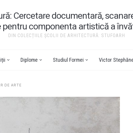
tură: Cercetare documentară, scanare ș
e pentru componenta artistică a înv
DIN COLECȚIILE ȘCOLII DE ARHITECTURĂ: STUFOARH
ții
Diplome
Studiul Formei
Victor Stephăn
OR DE ARTE