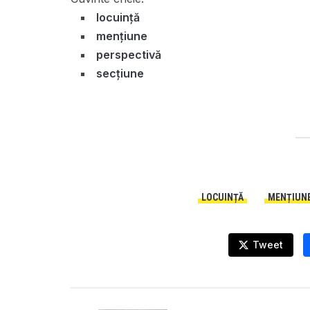
locuință
mențiune
perspectivă
secțiune
LOCUINȚĂ
MENȚIUN
Tweet