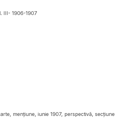
. III- 1906-1907
rte, mențiune, iunie 1907, perspectivă, secțiune