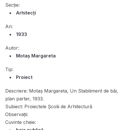
Secție:
Arhitecți
An:
1933
Autor:
Motaș Margareta
Tip:
Proiect
Descriere:
Motaş Margareta, Un Stabiliment de băi,
plan parter, 1933.
Subiect:
Proiectele Școlii de Arhitectură
Observații:
Cuvinte cheie:
baie publică