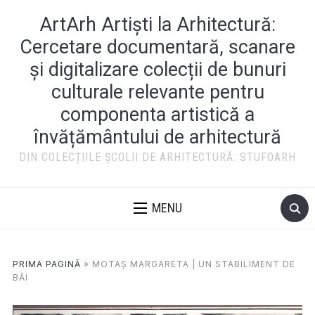
ArtArh Artiști la Arhitectură:
Cercetare documentară, scanare
și digitalizare colecții de bunuri
culturale relevante pentru
componenta artistică a
învățământului de arhitectură
DIN COLECȚIILE ȘCOLII DE ARHITECTURĂ: STUFOARH
MENU
PRIMA PAGINĂ
»
MOTAȘ MARGARETA | UN STABILIMENT DE
BĂI