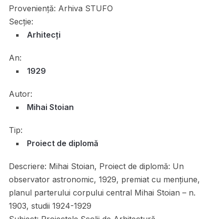
Proveniență:
Arhiva STUFO
Secție:
Arhitecți
An:
1929
Autor:
Mihai Stoian
Tip:
Proiect de diplomă
Descriere:
Mihai Stoian, Proiect de diplomă: Un
observator astronomic, 1929, premiat cu mențiune,
planul parterului corpului central Mihai Stoian – n.
1903, studii 1924-1929
Subiect:
Proiectele Școlii de Arhitectură