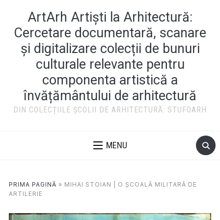
ArtArh Artiști la Arhitectură:
Cercetare documentară, scanare
și digitalizare colecții de bunuri
culturale relevante pentru
componenta artistică a
învățământului de arhitectură
DIN COLECȚIILE ȘCOLII DE ARHITECTURĂ: STUFOARH
MENU
PRIMA PAGINĂ
»
MIHAI STOIAN | O ŞCOALĂ MILITARĂ DE
ARTILERIE