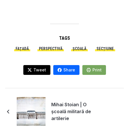
TAGS
FAȚADĂ
PERSPECTIVĂ
ȘCOALĂ
SECȚIUNE
Tweet
Share
Print
Mihai Stoian | O
şcoală militară de
artilerie