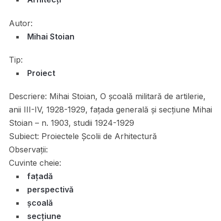
Autor:
Mihai Stoian
Tip:
Proiect
Descriere:
Mihai Stoian, O şcoală militară de artilerie,
anii III-IV, 1928-1929, faţada generală şi secţiune Mihai
Stoian – n. 1903, studii 1924-1929
Subiect:
Proiectele Școlii de Arhitectură
Observații:
Cuvinte cheie:
fațadă
perspectivă
școală
secțiune