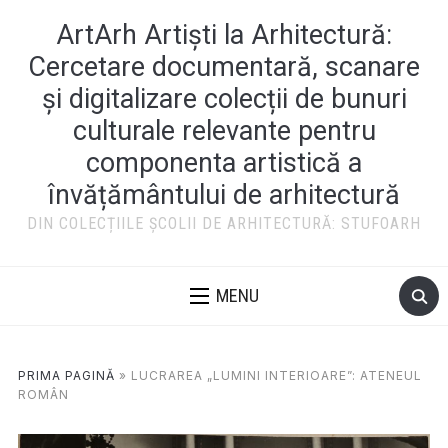
ArtArh Artiști la Arhitectură:
Cercetare documentară, scanare
și digitalizare colecții de bunuri
culturale relevante pentru
componenta artistică a
învățământului de arhitectură
DIN COLECȚIILE ȘCOLII DE ARHITECTURĂ: STUFOARH
MENU
PRIMA PAGINĂ
»
LUCRAREA „LUMINI INTERIOARE”: ATENEUL
ROMÂN