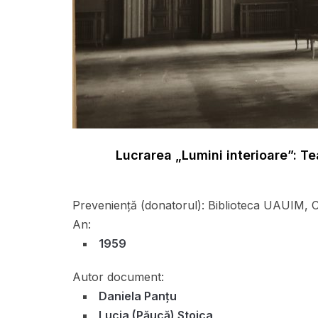
Lucrarea „Lumini interioare”: T
Preveniență (donatorul):
Biblioteca UAUIM, Cer
An:
1959
Autor document:
Daniela Panțu
Lucia (Păucă) Stoica