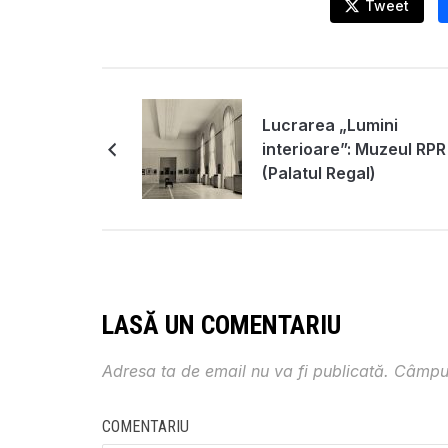
Tweet
Lucrarea „Lumini
interioare”: Muzeul RPR
(Palatul Regal)
LASĂ UN COMENTARIU
Adresa ta de email nu va fi publicată.
Câmpur
COMENTARIU