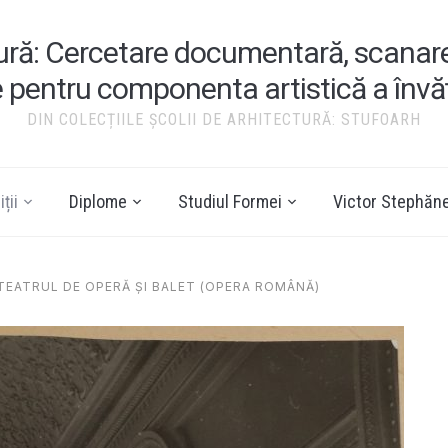
tură: Cercetare documentară, scanare ș
e pentru componenta artistică a înv
DIN COLECȚIILE ȘCOLII DE ARHITECTURĂ: STUFOARH
ții
Diplome
Studiul Formei
Victor Stephăn
 TEATRUL DE OPERĂ ȘI BALET (OPERA ROMÂNĂ)