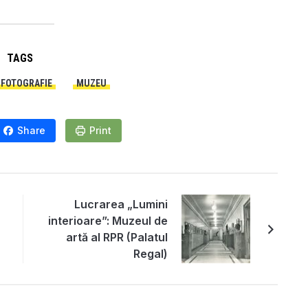
TAGS
FOTOGRAFIE
MUZEU
Share
Print
Lucrarea „Lumini
interioare”: Muzeul de
artă al RPR (Palatul
Regal)