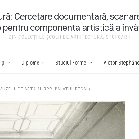
tură: Cercetare documentară, scanare ș
e pentru componenta artistică a înv
DIN COLECȚIILE ȘCOLII DE ARHITECTURĂ: STUFOARH
ții
Diplome
Studiul Formei
Victor Stephăn
 MUZEUL DE ARTĂ AL RPR (PALATUL REGAL)