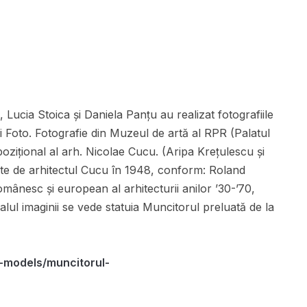
Lucia Stoica și Daniela Panțu au realizat fotografiile
i Foto. Fotografie din Muzeul de artă al RPR (Palatul
ozițional al arh. Nicolae Cucu. (Aripa Krețulescu și
te de arhitectul Cucu în 1948, conform: Roland
mânesc și european al arhitecturii anilor ’30-’70,
lul imaginii se vede statuia Muncitorul preluată de la
-models/muncitorul-