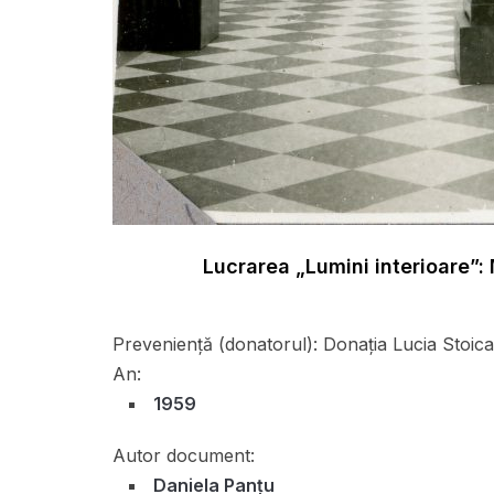
Lucrarea „Lumini interioare”: 
Preveniență (donatorul):
Donația Lucia Stoica
An:
1959
Autor document:
Daniela Panțu