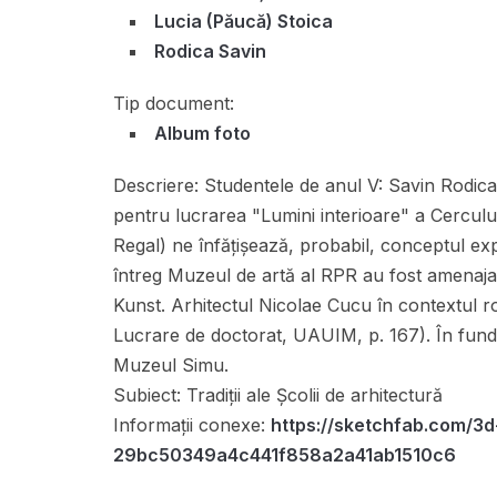
Lucia (Păucă) Stoica
Rodica Savin
Tip document:
Album foto
Descriere:
Studentele de anul V: Savin Rodica, 
pentru lucrarea "Lumini interioare" a Cerculu
Regal) ne înfățișează, probabil, conceptul exp
întreg Muzeul de artă al RPR au fost amenaja
Kunst. Arhitectul Nicolae Cucu în contextul ro
Lucrare de doctorat, UAUIM, p. 167). În funda
Muzeul Simu.
Subiect:
Tradiții ale Școlii de arhitectură
Informații conexe:
https://sketchfab.com/3d
29bc50349a4c441f858a2a41ab1510c6