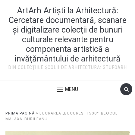
ArtArh Artiști la Arhitectură:
Cercetare documentară, scanare
și digitalizare colecții de bunuri
culturale relevante pentru
componenta artistică a
învățământului de arhitectură
DIN COLECȚIILE ȘCOLII DE ARHITECTURĂ: STUFOARH
MENU
PRIMA PAGINĂ
»
LUCRAREA „BUCUREȘTI 500”: BLOCUL
MALAXA-BURILEANU