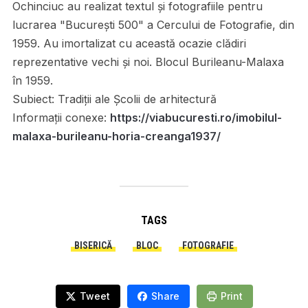
Ochinciuc au realizat textul și fotografiile pentru
lucrarea "București 500" a Cercului de Fotografie, din
1959. Au imortalizat cu această ocazie clădiri
reprezentative vechi și noi. Blocul Burileanu-Malaxa
în 1959.
Subiect:
Tradiții ale Școlii de arhitectură
Informații conexe:
https://viabucuresti.ro/imobilul-
malaxa-burileanu-horia-creanga1937/
TAGS
BISERICĂ
BLOC
FOTOGRAFIE
Tweet
Share
Print