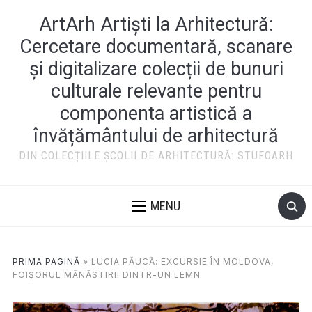
ArtArh Artiști la Arhitectură:
Cercetare documentară, scanare
și digitalizare colecții de bunuri
culturale relevante pentru
componenta artistică a
învățământului de arhitectură
DIN COLECȚIILE ȘCOLII DE ARHITECTURĂ: STUFOARH
MENU
PRIMA PAGINĂ
»
LUCIA PĂUCĂ: EXCURSIE ÎN MOLDOVA,
FOIȘORUL MÂNĂSTIRII DINTR-UN LEMN