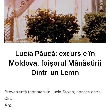
Lucia Păucă: excursie în
Moldova, foișorul Mânăstirii
Dintr-un Lemn
Preveniență (donatorul):
Lucia Stoica, donație către
CED
An: