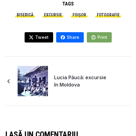
TAGS
BISERICĂ
EXCURSIE
FOIȘOR
FOTOGRAFIE
Tweet
Share
Print
Lucia Păucă: excursie
în Moldova
LASĂ UN COMENTARIU