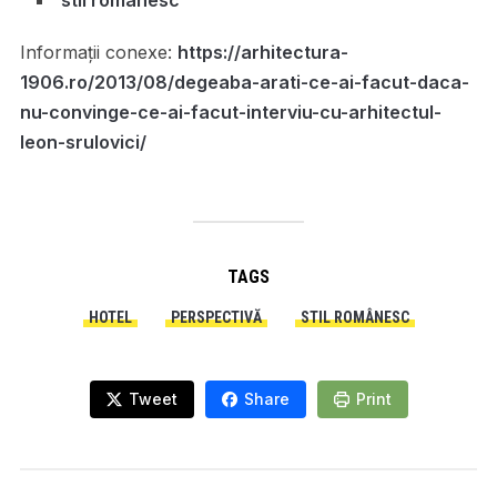
stil românesc
Informații conexe:
https://arhitectura-
1906.ro/2013/08/degeaba-arati-ce-ai-facut-daca-
nu-convinge-ce-ai-facut-interviu-cu-arhitectul-
leon-srulovici/
TAGS
HOTEL
PERSPECTIVĂ
STIL ROMÂNESC
Tweet
Share
Print