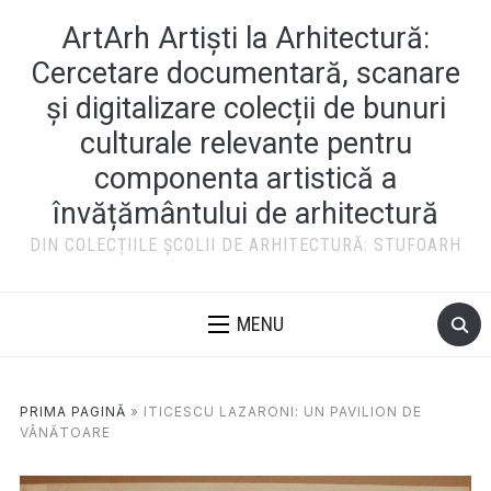
ArtArh Artiști la Arhitectură:
Cercetare documentară, scanare
și digitalizare colecții de bunuri
culturale relevante pentru
componenta artistică a
învățământului de arhitectură
DIN COLECȚIILE ȘCOLII DE ARHITECTURĂ: STUFOARH
MENU
PRIMA PAGINĂ
»
ITICESCU LAZARONI: UN PAVILION DE
VÂNĂTOARE