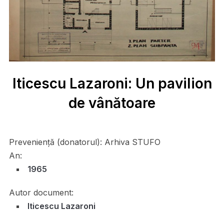
Iticescu Lazaroni: Un pavilion
de vânătoare
Preveniență (donatorul):
Arhiva STUFO
An:
1965
Autor document:
Iticescu Lazaroni