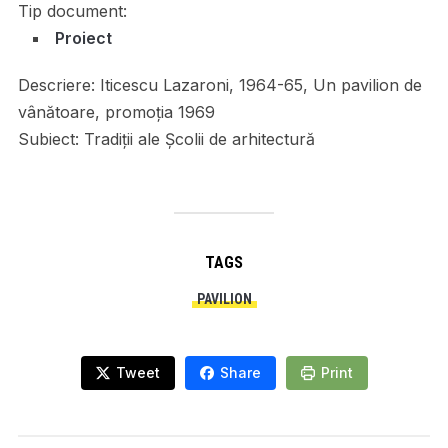
Tip document:
Proiect
Descriere:
Iticescu Lazaroni, 1964-65, Un pavilion de
vânătoare, promoția 1969
Subiect:
Tradiții ale Școlii de arhitectură
TAGS
PAVILION
Tweet
Share
Print