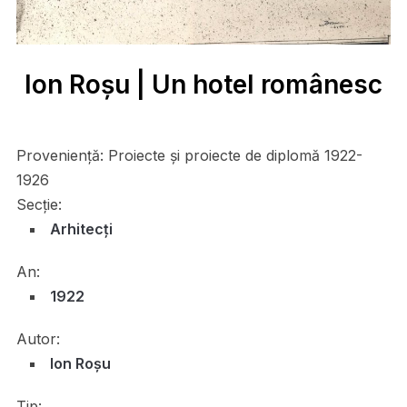
Ion Roșu | Un hotel românesc
Proveniență:
Proiecte și proiecte de diplomă 1922-
1926
Secție:
Arhitecți
An:
1922
Autor:
Ion Roșu
Tip: