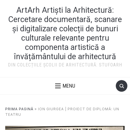
ArtArh Artiști la Arhitectură:
Cercetare documentară, scanare
și digitalizare colecții de bunuri
culturale relevante pentru
componenta artistică a
învățământului de arhitectură
DIN COLECȚIILE ȘCOLII DE ARHITECTURĂ: STUFOARH
MENU
PRIMA PAGINĂ
»
ION GIURGEA | PROIECT DE DIPLOMĂ: UN
TEATRU