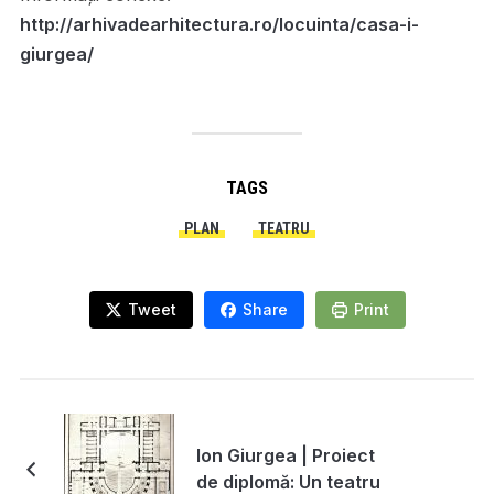
http://arhivadearhitectura.ro/locuinta/casa-i-
giurgea/
TAGS
PLAN
TEATRU
Tweet
Share
Print
Ion Giurgea | Proiect
de diplomă: Un teatru