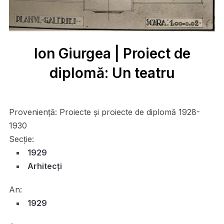
Ion Giurgea | Proiect de
diplomă: Un teatru
Proveniență:
Proiecte și proiecte de diplomă 1928-
1930
Secție:
1929
Arhitecți
An:
1929