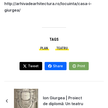
http://arhivadearhitectura.ro/locuinta/casa-i-
giurgea/
TAGS
PLAN
TEATRU
Tweet
Share
Print
Ion Giurgea | Proiect
de diplomă: Un teatru