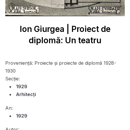
Ion Giurgea | Proiect de
diplomă: Un teatru
Proveniență:
Proiecte și proiecte de diplomă 1928-
1930
Secție:
1929
Arhitecți
An:
1929
Autor: