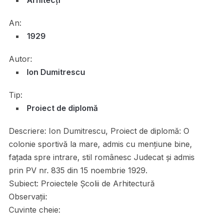
Arhitecți
An:
1929
Autor:
Ion Dumitrescu
Tip:
Proiect de diplomă
Descriere:
Ion Dumitrescu, Proiect de diplomă: O
colonie sportivă la mare, admis cu mențiune bine,
fațada spre intrare, stil românesc Judecat și admis
prin PV nr. 835 din 15 noembrie 1929.
Subiect:
Proiectele Școlii de Arhitectură
Observații:
Cuvinte cheie: