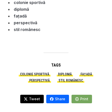
colonie sportivă
diplomă
fațadă
perspectivă
stil românesc
TAGS
COLONIE SPORTIVĂ
DIPLOMĂ
FAȚADĂ
PERSPECTIVĂ
STIL ROMÂNESC
Tweet
Share
Print