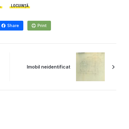
L
LOCUINȚĂ
Share
Print
Imobil neidentificat