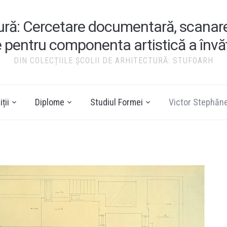
tură: Cercetare documentară, scanare ș
e pentru componenta artistică a înv
DIN COLECȚIILE ȘCOLII DE ARHITECTURĂ: STUFOARH
ții
Diplome
Studiul Formei
Victor Stephăn