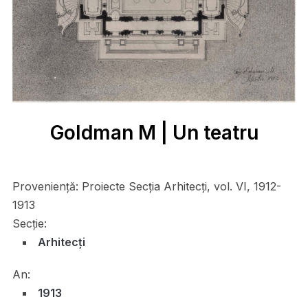
Goldman M | Un teatru
Proveniență:
Proiecte Secția Arhitecți, vol. VI, 1912-
1913
Secție:
Arhitecți
An:
1913