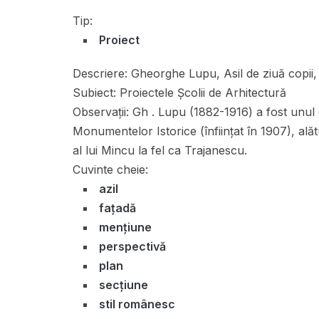
Tip:
Proiect
Descriere:
Gheorghe Lupu, Asil de ziuă copii,
Subiect:
Proiectele Școlii de Arhitectură
Observații:
Gh . Lupu (1882-1916) a fost unul di
Monumentelor Istorice (înfiinţat în 1907), alăt
al lui Mincu la fel ca Trajanescu.
Cuvinte cheie:
azil
fațadă
mențiune
perspectivă
plan
secțiune
stil românesc