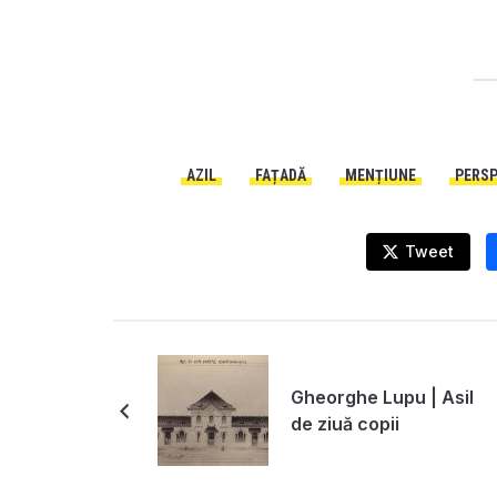
AZIL
FAȚADĂ
MENȚIUNE
PERSP
Tweet
Gheorghe Lupu | Asil
de ziuă copii