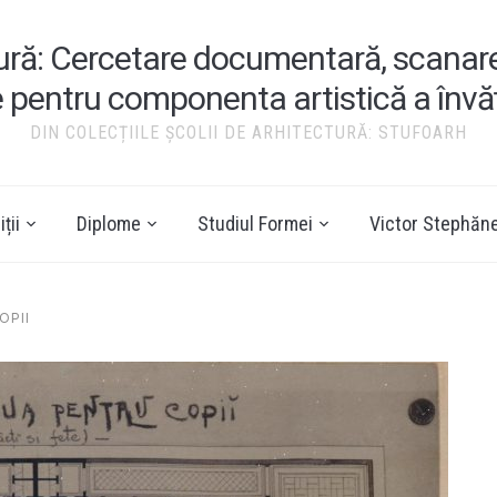
tură: Cercetare documentară, scanare ș
e pentru componenta artistică a înv
DIN COLECȚIILE ȘCOLII DE ARHITECTURĂ: STUFOARH
ții
Diplome
Studiul Formei
Victor Stephăn
OPII