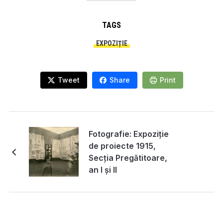
TAGS
EXPOZIȚIE
Tweet
Share
Print
Fotografie: Expoziție
de proiecte 1915,
Secția Pregătitoare,
an I și II