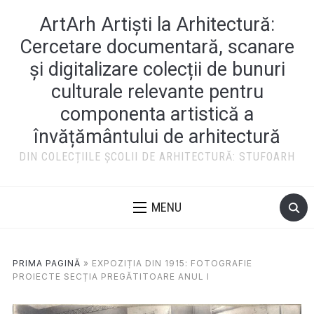
ArtArh Artiști la Arhitectură:
Cercetare documentară, scanare
și digitalizare colecții de bunuri
culturale relevante pentru
componenta artistică a
învățământului de arhitectură
DIN COLECȚIILE ȘCOLII DE ARHITECTURĂ: STUFOARH
MENU
PRIMA PAGINĂ
»
EXPOZIȚIA DIN 1915: FOTOGRAFIE
PROIECTE SECȚIA PREGĂTITOARE ANUL I