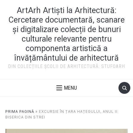
ArtArh Artiști la Arhitectură:
Cercetare documentară, scanare
și digitalizare colecții de bunuri
culturale relevante pentru
componenta artistică a
învățământului de arhitectură
DIN COLECȚIILE ȘCOLII DE ARHITECTURĂ: STUFOARH
MENU
PRIMA PAGINĂ
»
EXCURSIE ÎN ȚARA HAȚEGULUI, ANUL II:
BISERICA DIN STREI