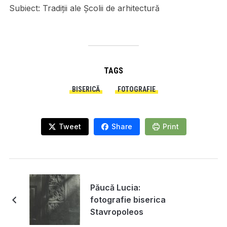
Subiect:
Tradiții ale Școlii de arhitectură
TAGS
BISERICĂ
FOTOGRAFIE
Tweet
Share
Print
Păucă Lucia:
fotografie biserica
Stavropoleos