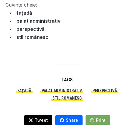
Cuvinte cheie:
fațadă
palat administrativ
perspectivă
stil românesc
TAGS
FAȚADĂ
PALAT ADMINISTRATIV
PERSPECTIVĂ
STIL ROMÂNESC
Tweet
Share
Print