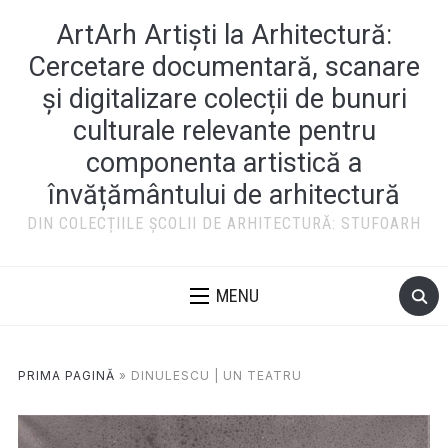
ArtArh Artiști la Arhitectură:
Cercetare documentară, scanare
și digitalizare colecții de bunuri
culturale relevante pentru
componenta artistică a
învățământului de arhitectură
DIN COLECȚIILE ȘCOLII DE ARHITECTURĂ: STUFOARH
MENU
PRIMA PAGINĂ
»
DINULESCU | UN TEATRU