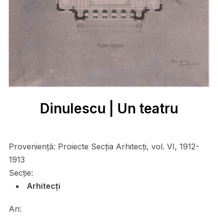
Dinulescu | Un teatru
Proveniență:
Proiecte Secția Arhitecți, vol. VI, 1912-
1913
Secție:
Arhitecți
An: